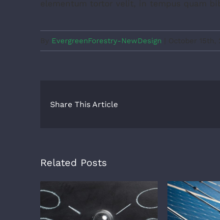
elementum tortor velit, in tempus quam bi
By
EvergreenForestry-NewDesign
|
October 15th, 
Share This Article
Related Posts