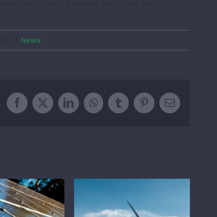
bendum ut. Sed posuere tincidunt mollis.
2017
|
News
Facebook
X
LinkedIn
WhatsApp
Tumblr
Pinterest
Email