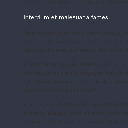
rhoncus nulla quam, quis egestas mi cursu
Interdum et malesuada fames
Cras volutpat, nibh non dictum vehicula, 
enim laoreet dui. Etiam sed erat et purus f
vulputate sit amet elementum ets rutrum el
In efficitur, tortor quis lobortis placerat,
sed est. Donec congue magna ac mauris se
est ultrices, imperdiet diam dictum, dignis
commodo ultricies sollicitudin.
Sed sed eros id eros scelerisque consectetu
pharetra, aliquam lorem sit amet, scelerisq
tempus, quis ultricies nisl sodales. Nunc u