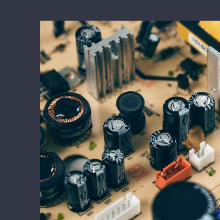
View
Larger
Image