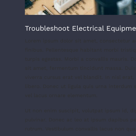
Troubleshoot Electrical Equipm
Lorem ipsum dolor sit amet, consectetur adi
finibus. Pellentesque habitant morbi trist
turpis egestas. Morbi a convallis mauris. 
sit amet, fermentum tincidunt massa. Duis 
viverra cursus erat vel blandit. In nisl era
libero. Donec ut ligula quis urna interdum 
vel lacus ornare elementum.
Ut non enim suscipit, volutpat ipsum id, d
pulvinar. Donec ac leo at ipsum dapibus p
rutrum. Vestibulum convallis lacus non qu