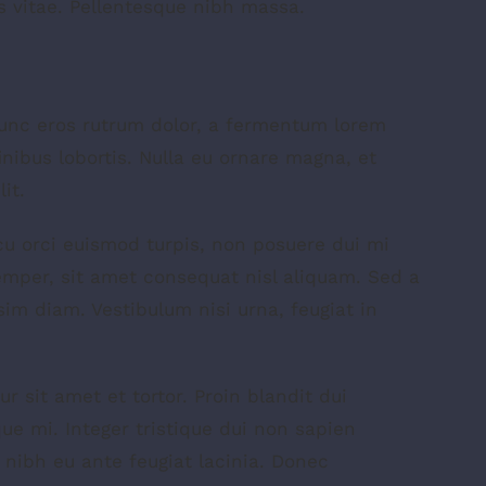
s vitae. Pellentesque nibh massa.
nunc eros rutrum dolor, a fermentum lorem
inibus lobortis. Nulla eu ornare magna, et
it.
 arcu orci euismod turpis, non posuere dui mi
mper, sit amet consequat nisl aliquam. Sed a
sim diam. Vestibulum nisi urna, feugiat in
r sit amet et tortor. Proin blandit dui
ue mi. Integer tristique dui non sapien
t nibh eu ante feugiat lacinia. Donec