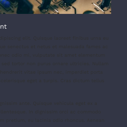
ent
piscing elit. Quisque laoreet finibus urna eu
ique senectus et netus et malesuada fames ac
Donec odio mi, vulputate sit amet elementum
sed tortor non purus ornare ultricies. Nullam
t, hendrerit vitae ipsum nec, imperdiet porta
scelerisque eget a turpis. Cras dictum tellus
ignissim ante. Quisque vehicula eget ex a
ellentesque. In dignissim orci ac commodo
am pretium, eu lacinia odio rhoncus. Aenean